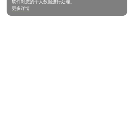
软件对您的个人数据进行处理。
更多详情
新闻中心
联系方式
蔬菜如何生长？
© LLC «ROST» Management Company»
用户协议
隐私政策
Digital Lab制作