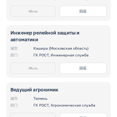
hh.ru
回应
Инженер релейной защиты и
автоматики
城市
Кашира (Московская область)
部门
ГК РОСТ, Инженерная служба
hh.ru
回应
Ведущий агрохимик
城市
Тюмень
部门
ГК РОСТ, Агрономическая служба