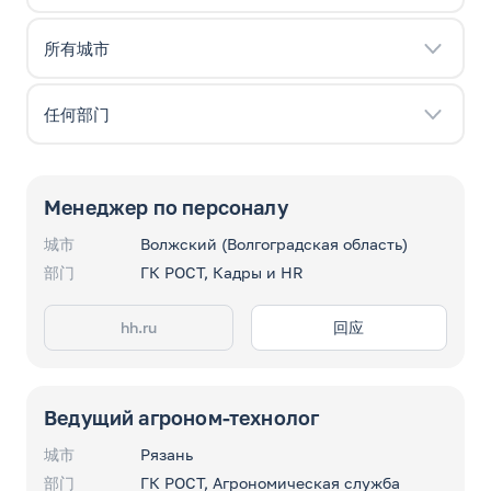
Менеджер по персоналу
城市
Волжский (Волгоградская область)
部门
ГК РОСТ, Кадры и HR
hh.ru
回应
Ведущий агроном-технолог
城市
Рязань
部门
ГК РОСТ, Агрономическая служба