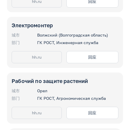
hh.ru
回应
Электромонтер
城市
Волжский (Волгоградская область)
部门
ГК РОСТ, Инженерная служба
hh.ru
回应
Рабочий по защите растений
城市
Орел
部门
ГК РОСТ, Агрономическая служба
hh.ru
回应