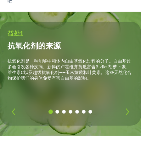
吧
益处1
益
抗氧化剂的来源
人体
抗氧化剂是一种能够中和体内自由基氧化过程的分子。自由基过
黄
生物
多会引发各种疾病。新鲜的卢霍维齐黄瓜富含β-和α-胡萝卜素、
渴
胆固
维生素C以及超级抗氧化剂——玉米黄质和叶黄素。这些天然化合
物保护我们的身体免受有害自由基的影响。