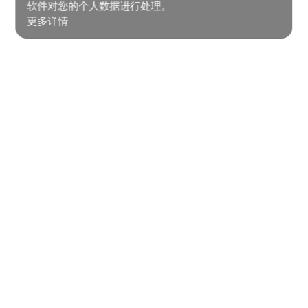
软件对您的个人数据进行处理。
更多详情
新闻中心
联系方式
蔬菜如何生长？
© LLC «ROST» Management Company»
用户协议
隐私政策
Digital Lab制作