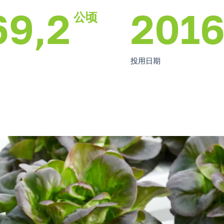
69,2
201
公顷
投用日期