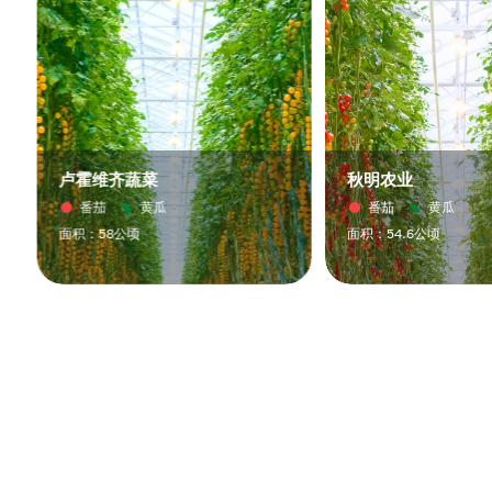
卢霍维齐蔬菜
秋明农业
番茄
黄瓜
番茄
黄瓜
面积：58公顷
面积：54.6公顷