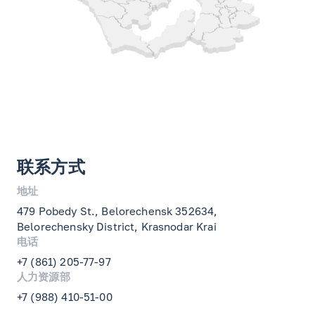
联系方式
地址
479 Pobedy St., Belorechensk 352634,
Belorechensky District, Krasnodar Krai
电话
+7 (861) 205-77-97
人力资源部
+7 (988) 410-51-00