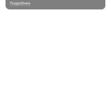
Подробнее
Новости
Контакты
Как растут овощи?
© ООО «УК «РОСТ»
Пользовательское соглашение
Политика в отношении обработки персональных
данных