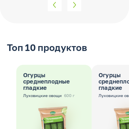
5
ИНТЕНСИВНОСТЬ
СЛАДОСТЬ
АРОМАТА
9
8
КОЖИЦЫ
ТОЛЩИНА
Топ 10 продуктов
Огурцы
Огурцы
среднеплодные
среднеплод
гладкие
гладкие
Луховицкие овощи
600 г
Луховицкие овощ