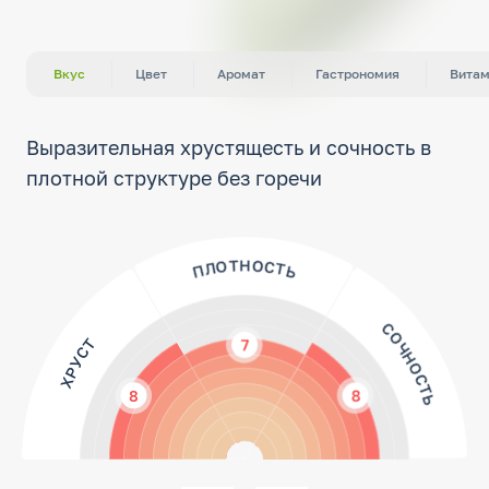
Вкус
Цвет
Аромат
Гастрономия
Вита
Выразительная хрустящесть и сочность в
плотной структуре без горечи
ПЛОТНОСТЬ
СОЧНОСТЬ
ХРУСТ
7
8
8