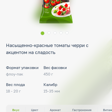
Насыщенно-красные томаты черри с
акцентом на сладость
Формат упаковки
Вес фасовки
флоу-пак
450 г
Вес плода
Калибр
18 - 20 г
15-35 мм
Вкус
Цвет
Аромат
Гастрономия
Вита