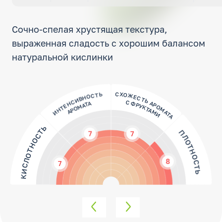
Сочно-спелая хрустящая текстура,
выраженная сладость с хорошим балансом
натуральной кислинки
ИНТЕНСИВНОСТЬ
СХОЖЕСТЬ АРОМАТА
АРОМАТА
С ФРУКТАМИ
КИСЛОТНОСТЬ
ПЛОТНОСТЬ
7
7
8
7
МЯСИСТОСТЬ
СЛАДОСТЬ
7
8