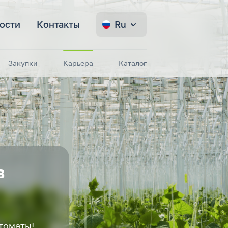
ости
Контакты
Ru
Закупки
Карьера
Каталог
в
томаты!