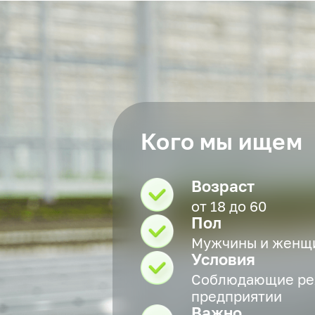
Кого мы ищем
Возраст
от 18 до 60
Пол
Мужчины и женщ
Условия
Соблюдающие ре
предприятии
Важно