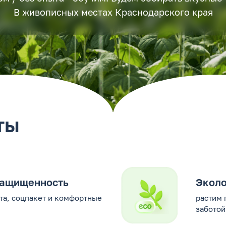
В живописных местах Краснодарского края
ты
защищенность
Эколо
та, соцпакет и комфортные
растим 
заботой