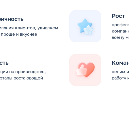
Рост
ричность
професс
лания клиентов, удивляем
компани
 проще и вкуснее
всему м
сть
Кома
ции на производстве,
ценим и
 этапы роста овощей
работу 