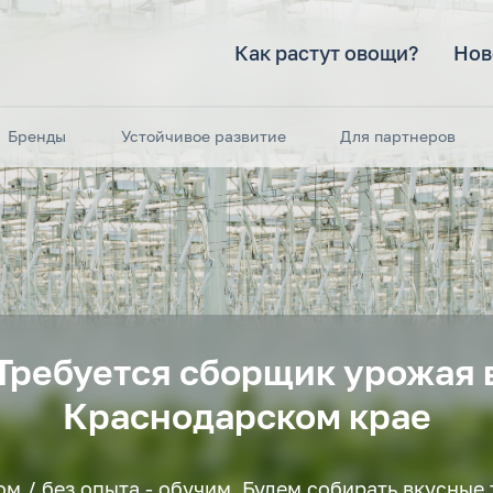
Как растут овощи?
Нов
Бренды
Устойчивое развитие
Для партнеров
Требуется сборщик урожая 
Краснодарском крае
ом / без опыта - обучим. Будем собирать вкусные 