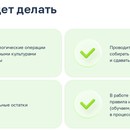
ет делать
логические операции
Проводит
щными культурами
собирать 
ы
и сдавать
В работе
правила 
ьные остатки
(обучаем
в процес